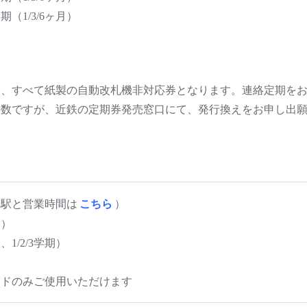
（1/3/6ヶ月）
は、すべて紙製の自動改札機非対応券となります。連絡定期を
手数ですが、近鉄の定期券発売窓口にて、発行換えをお申し出
売駅と営業時間は
こちら
）
月）
1/2/3学期）
ードのみご使用いただけます