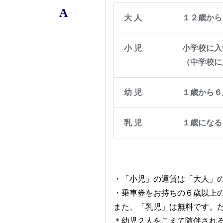
A
大 人
１２歳から
小 児
小学校に入
（中学校に
幼 児
１歳から６
乳 児
１歳になる
・「小児」の運賃は「大人」の
・乗車券をお持ちの６歳以上
また、「乳
児」は無料です。
＊幼児２人をこえて随伴され