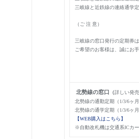
三岐線と近鉄線の連絡通学定期
（ご 注 意）
三岐線の窓口発行の定期券
ご希望のお客様は、誠にお
北勢線の窓口
（
詳しい発
北勢線の通勤定期（1/3/6ヶ
北勢線の通学定期（1/3/6ヶ月、
【WEB購入はこちら】
※自動改札機は交通系ICカ