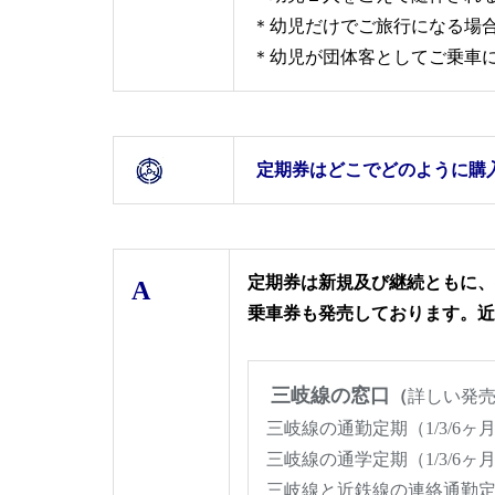
＊幼児だけでご旅行になる場
＊幼児が団体客としてご乗車
定期券はどこでどのように購
定期券は新規及び継続ともに、
A
乗車券も発売しております。近
三岐線の窓口
（
詳しい発
三岐線の通勤定期（1/3/6ヶ
三岐線の通学定期（1/3/6ヶ月、
三岐線と近鉄線の連絡通勤定期