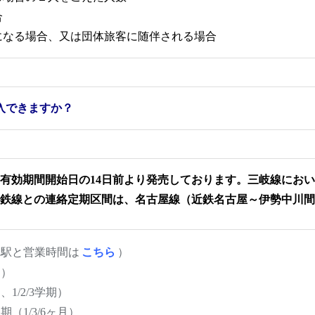
合
になる場合、又は団体旅客に随伴される場合
入できますか？
有効期間開始日の14日前より発売しております。三岐線にお
鉄線との連絡定期区間は、名古屋線（近鉄名古屋～伊勢中川間
売駅と営業時間は
こちら
）
月）
1/2/3学期）
（1/3/6ヶ月）