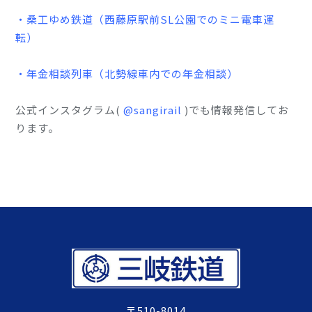
・桑工ゆめ鉄道（西藤原駅前SL公園でのミニ電車運
転）
・年金相談列車（北勢線車内での年金相談）
公式インスタグラム(
@sangirail
)でも情報発信してお
ります。
〒510-8014