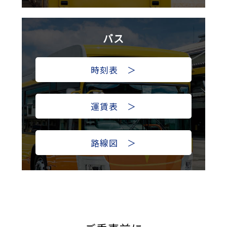
バス
時刻表 ＞
運賃表 ＞
路線図 ＞